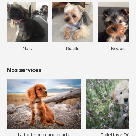
Naïs
Ribellu
Nebbiu
Nos services
La tonte ou coupe courte
Toilettage Démê