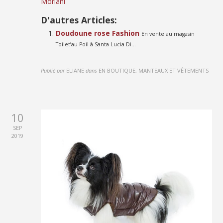
Moriani
D'autres Articles:
Doudoune rose Fashion
En vente au magasin
Toilet’au Poil à Santa Lucia Di...
Publié par
ELIANE
dans
EN BOUTIQUE, MANTEAUX ET VÊTEMENTS
10
SEP
2019