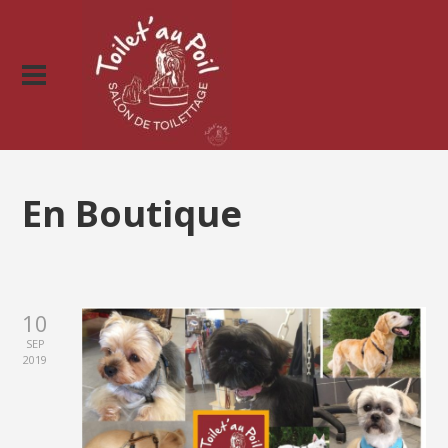
En Boutique
10
SEP
2019