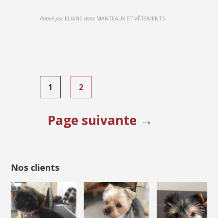
Publié par
ELIANE
dans
MANTEAUX ET VÊTEMENTS
Pagination
1
2
des
publications
Page suivante →
Nos clients