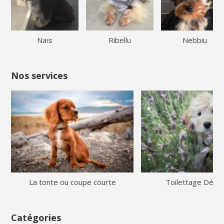
Naïs
Ribellu
Nebbiu
Nos services
La tonte ou coupe courte
Toilettage Démê
Catégories